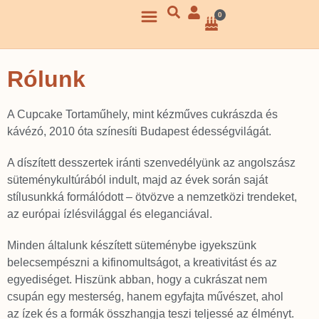
0
Rólunk
A Cupcake Tortaműhely, mint kézműves cukrászda és
kávézó, 2010 óta színesíti Budapest édességvilágát.
A díszített desszertek iránti szenvedélyünk az angolszász
süteménykultúrából indult, majd az évek során saját
stílusunkká formálódott – ötvözve a nemzetközi trendeket,
az európai ízlésvilággal és eleganciával.
Minden általunk készített süteménybe igyekszünk
belecsempészni a kifinomultságot, a kreativitást és az
egyediséget. Hiszünk abban, hogy a cukrászat nem
csupán egy mesterség, hanem egyfajta művészet, ahol
az ízek és a formák összhangja teszi teljessé az élményt.