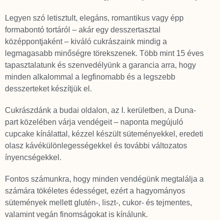
Legyen szó letisztult, elegáns, romantikus vagy épp
formabontó tortáról – akár egy desszertasztal
középpontjaként – kiváló cukrászaink mindig a
legmagasabb minőségre törekszenek. Több mint 15 éves
tapasztalatunk és szenvedélyünk a garancia arra, hogy
minden alkalommal a legfinomabb és a legszebb
desszerteket készítjük el.
Cukrászdánk a budai oldalon, az I. kerületben, a Duna-
part közelében várja vendégeit – naponta megújuló
cupcake kínálattal, kézzel készült süteményekkel, eredeti
olasz kávékülönlegességekkel és további változatos
ínyencségekkel.
Fontos számunkra, hogy minden vendégünk megtalálja a
számára tökéletes édességet, ezért a hagyományos
sütemények mellett glutén-, liszt-, cukor- és tejmentes,
valamint vegán finomságokat is kínálunk.